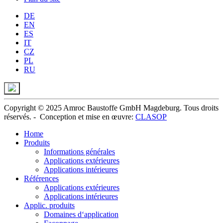
DE
EN
ES
IT
CZ
PL
RU
Copyright © 2025 Amroc Baustoffe GmbH Magdeburg. Tous droits
réservés. -
Conception et
mise en œuvre
:
CLASOP
Home
Produits
Informations générales
Applications extérieures
Applications intérieures
Références
Applications extérieures
Applications intérieures
Applic. produits
Domaines d‘application