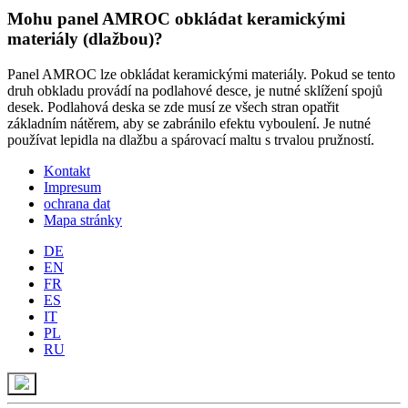
Mohu panel AMROC obkládat keramickými
materiály (dlažbou)?
Panel AMROC lze obkládat keramickými materiály. Pokud se tento
druh obkladu provádí na podlahové desce, je nutné sklížení spojů
desek. Podlahová deska se zde musí ze všech stran opatřit
základním nátěrem, aby se zabránilo efektu vyboulení. Je nutné
používat lepidla na dlažbu a spárovací maltu s trvalou pružností.
Kontakt
Impresum
ochrana dat
Mapa stránky
DE
EN
FR
ES
IT
PL
RU