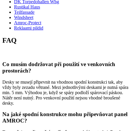
DK Torpedohallen Whg
Rustikal Haus
Teilfassade
Windsheet
Amroc-Protect
Reklaami pildid
FAQ
Co musím dodržovat při použití ve venkovních
prostorách?
Desky se musejí připevnit na vhodnou spodní konstrukci tak, aby
vždy byly zezadu větrané. Mezi jednotlivými deskami je nutná spára
min. 5 mm. Výhodou je, když se spáry podloží spárovací páskou.
Nátěr není nutný. Pro venkovní použití nejsou vhodné broušené
desky.
Na jaké spodní konstrukce mohu připevňovat panel
AMROC?