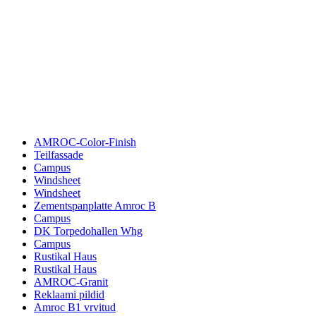
AMROC-Color-Finish
Teilfassade
Campus
Windsheet
Windsheet
Zementspanplatte Amroc B
Campus
DK Torpedohallen Whg
Campus
Rustikal Haus
Rustikal Haus
AMROC-Granit
Reklaami pildid
Amroc B1 vrvitud