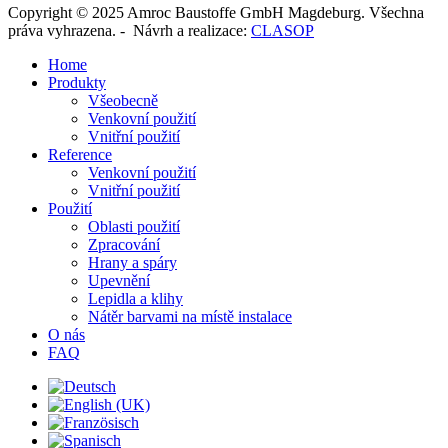
Copyright © 2025 Amroc Baustoffe GmbH Magdeburg. Všechna
práva vyhrazena. -
Návrh a realizace
:
CLASOP
Home
Produkty
Všeobecně
Venkovní použití
Vnitřní použití
Reference
Venkovní použití
Vnitřní použití
Použití
Oblasti použití
Zpracování
Hrany a spáry
Upevnění
Lepidla a klihy
Nátěr barvami na místě instalace
O nás
FAQ