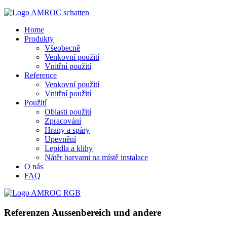
Home
Produkty
Všeobecně
Venkovní použití
Vnitřní použití
Reference
Venkovní použití
Vnitřní použití
Použití
Oblasti použití
Zpracování
Hrany a spáry
Upevnění
Lepidla a klihy
Nátěr barvami na místě instalace
O nás
FAQ
Referenzen Aussenbereich und andere