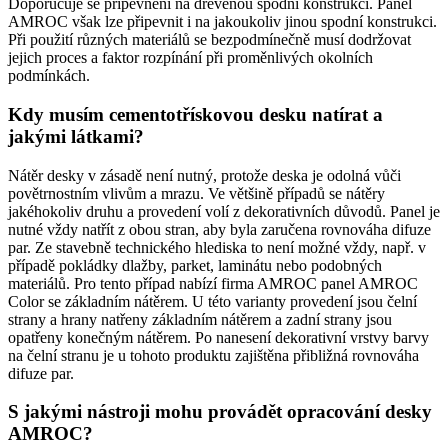
Doporučuje se připevnění na dřevěnou spodní konstrukci. Panel
AMROC však lze připevnit i na jakoukoliv jinou spodní konstrukci.
Při použití různých materiálů se bezpodmínečně musí dodržovat
jejich proces a faktor rozpínání při proměnlivých okolních
podmínkách.
Kdy musím cementotřískovou desku natírat a
jakými látkami?
Nátěr desky v zásadě není nutný, protože deska je odolná vůči
povětrnostním vlivům a mrazu. Ve většině případů se nátěry
jakéhokoliv druhu a provedení volí z dekorativních důvodů. Panel je
nutné vždy natřít z obou stran, aby byla zaručena rovnováha difuze
par. Ze stavebně technického hlediska to není možné vždy, např. v
případě pokládky dlažby, parket, laminátu nebo podobných
materiálů. Pro tento případ nabízí firma AMROC panel AMROC
Color se základním nátěrem. U této varianty provedení jsou čelní
strany a hrany natřeny základním nátěrem a zadní strany jsou
opatřeny konečným nátěrem. Po nanesení dekorativní vrstvy barvy
na čelní stranu je u tohoto produktu zajištěna přibližná rovnováha
difuze par.
S jakými nástroji mohu provádět opracování desky
AMROC?