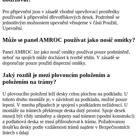
Pro připevnění jsou v zásadě vhodné upevňovací prostředky
používané k připevnění dřevotřískových desek. Podrobně se
jednotlivým možnostem upevnění věnujeme v části Použití,
Upevnění.
Může se panel AMROC používat jako nosič omítky?
Panel AMROC lze jako nosič omítky používat pouze podmíněně,
neboť na spojích může docházet k tvorbě trhlin. V zásadě se
doporučuje pouze použití disperzní omítky.
Jaký rozdíl je mezi plovoucím položením a
položením na trámy?
U plovoucího položení leží desky celou plochou na podkladu. U
tohoto druhu montáže je, v závislosti na podkladu, možné pouze
lepení. V mnoha případech je spojení s podkladem nežádoucí. U
montáže na trámech překlenuje deska dutý prostor. Spoje desek
musejí být vždy umístěny a slepeny nad trámem (spodní konstrukcí)
a podlahová deska se musí přišroubovat k trámu. Požadovanou
tloušťku desky podle vzdálenosti trámů najdete v Bezpečnostních
listech s údaji