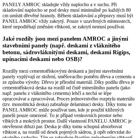
PANELY AMROC skladujte vždy naplocho a v suchu. Při
skladování naplocho se pod desky musí minimálně po každých 80
cm umístit dřevěné hranoly. Během skladování a přepravy musí být
PANEL AMROC vždy zakrytý. Pouze v uzavřených místnostech,
které nepodléhají změnám vlhkosti, se zakrytí nemusí používat.
Jaké rozdíly jsou mezi panelem AMROC a jinými
stavebními panely (např. deskami z vláknitého
betonu, sádrovláknitými deskami, deskami Rigips,
upínacími deskami nebo OSB)?
Rozdíly mezi cementotřískovými deskami a jinými stavebními
panely vyplývají ze složení, směšovacího poměru dřeva a cementu a
ze způsobu výroby. Dřevo je přírodní materiál. Díky podílu dřeva je
cementotřísková deska na rozdíl od čistě minerálního panelu (jako
např. panelu z vláknitého cementu) lehčí a nechá se lépe
opracovávat a zpracovávat. Proces jednovrstvého rozptylu materiálu
(tzv. monolitická deska) zabraňuje delaminaci desky. Díky tomu se
PANEL AMROC může používat tam, kde je použití klížených
panelů pouze omezené. To je případ venkovních prostor nebo
vlhkých a mokrých prostor. Další vlastností PANELU AMROC je
otevřenost difuzi par. Deska je díky tomu schopná absorbovat
vlhkost a, na rozdíl od desek pojených sádrou, ji opět odevzdat do
okolního vzduchu. Tím se zabraňuje škodám způsobeným vlhkostí.