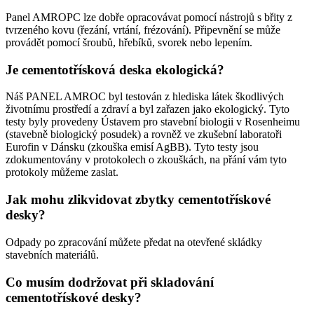
Panel AMROPC lze dobře opracovávat pomocí nástrojů s břity z
tvrzeného kovu (řezání, vrtání, frézování). Připevnění se může
provádět pomocí šroubů, hřebíků, svorek nebo lepením.
Je cementotřísková deska ekologická?
Náš PANEL AMROC byl testován z hlediska látek škodlivých
životnímu prostředí a zdraví a byl zařazen jako ekologický. Tyto
testy byly provedeny Ústavem pro stavební biologii v Rosenheimu
(stavebně biologický posudek) a rovněž ve zkušební laboratoři
Eurofin v Dánsku (zkouška emisí AgBB). Tyto testy jsou
zdokumentovány v protokolech o zkouškách, na přání vám tyto
protokoly můžeme zaslat.
Jak mohu zlikvidovat zbytky cementotřískové
desky?
Odpady po zpracování můžete předat na otevřené skládky
stavebních materiálů.
Co musím dodržovat při skladování
cementotřískové desky?