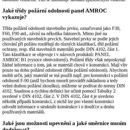
Jaké třídy požární odolnosti panel AMROC
vykazuje?
Třída požární odolnosti stavebního prvku, označovaná jako F30,
F60, F90 atd., závisí na několika faktorech. Mimo jiné na
používaných stavebních prvcích. Stavební prvky se podle jejich
chování při požáru rozdělují do různých klasifikací, tříd požární
ochrany, resp. tříd stavebních materiálů podle DIN 4102, část 1.
Tato klasifikace se objevuje i v názvech produktů: PANEL
AMROC B1 (vysoce ohnivzdorný). Požární třídy však neposkytují
žádné informace o tom, jak se materiál chová v konstrukci. Mají vliv
pouze na dobu požární odolnosti (třída požární odolnosti). Abychom
mohli určit, jaký materiál se má použít např. pro konstrukci s požární
odolností F-90 (aniž bychom museli provádět nákladnou a tedy
velmi drahou požární zkoušku), můžeme se podívat do normy DIN
4102. Snadnou a rychlou definici lze učinit pomocí Tabulky 2
uvedené v DIN 4102, část 2. V DIN 4102, část 4 je uvedeno
několik případů konstrukcí, z nichž lze pro vlastní konstrukci
odvodit informace o struktuře konstrukce i o tloušťce a druhu
používaných materiálů.
Jaké jsou možnosti upevnění a jaké směrnice musím
dodržovat?