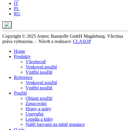
IT
PL
RU
Copyright © 2025 Amroc Baustoffe GmbH Magdeburg. Všechna
práva vyhrazena. -
Návrh a realizace
:
CLASOP
Home
Produkty
Všeobecně
Venkovní použití
Vnitřní použití
Reference
Venkovní použití
Vnitřní použití
Použití
Oblasti použití
Zpracování
Hrany a spáry
Upevnění
Lepidla a klihy
Nátěr barvami na místě instalace
O nás