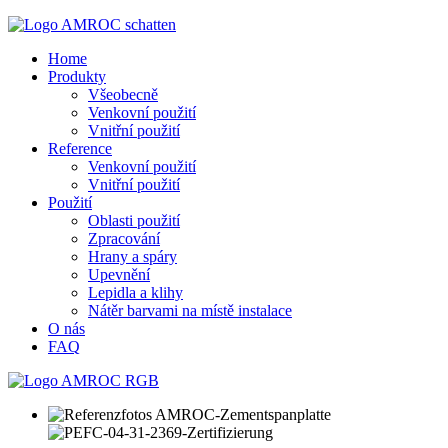
Home
Produkty
Všeobecně
Venkovní použití
Vnitřní použití
Reference
Venkovní použití
Vnitřní použití
Použití
Oblasti použití
Zpracování
Hrany a spáry
Upevnění
Lepidla a klihy
Nátěr barvami na místě instalace
O nás
FAQ