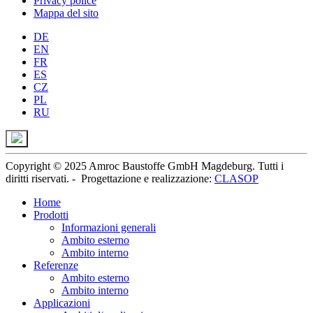
Privacy police
Mappa del sito
DE
EN
FR
ES
CZ
PL
RU
Copyright © 2025 Amroc Baustoffe GmbH Magdeburg. Tutti i
diritti riservati. -
Progettazione e realizzazione
:
CLASOP
Home
Prodotti
Informazioni generali
Ambito esterno
Ambito interno
Referenze
Ambito esterno
Ambito interno
Applicazioni