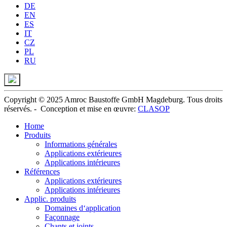
DE
EN
ES
IT
CZ
PL
RU
Copyright © 2025 Amroc Baustoffe GmbH Magdeburg. Tous droits
réservés. -
Conception et
mise en œuvre
:
CLASOP
Home
Produits
Informations générales
Applications extérieures
Applications intérieures
Références
Applications extérieures
Applications intérieures
Applic. produits
Domaines d‘application
Façonnage
Chants et joints