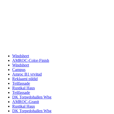
Windsheet
AMROC-Color-Finish
Windsheet
Campus
Amroc B1 vrvitud
Reklaami pildid
Teilfassade
Rustikal Haus
Teilfassade
DK Torpedohallen Whg
AMROC-Granit
Rustikal Haus
DK Torpedohallen Whg