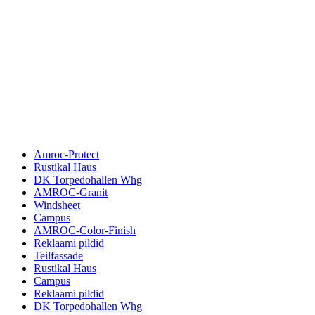
Amroc-Protect
Rustikal Haus
DK Torpedohallen Whg
AMROC-Granit
Windsheet
Campus
AMROC-Color-Finish
Reklaami pildid
Teilfassade
Rustikal Haus
Campus
Reklaami pildid
DK Torpedohallen Whg