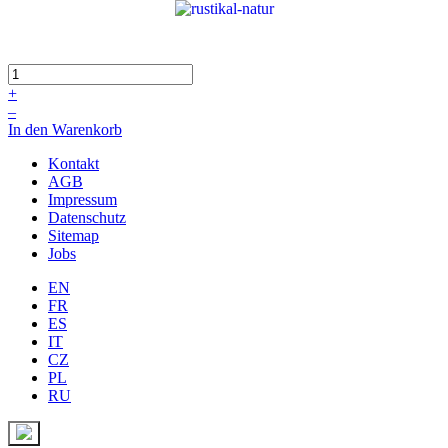
+
–
In den Warenkorb
Kontakt
AGB
Impressum
Datenschutz
Sitemap
Jobs
EN
FR
ES
IT
CZ
PL
RU