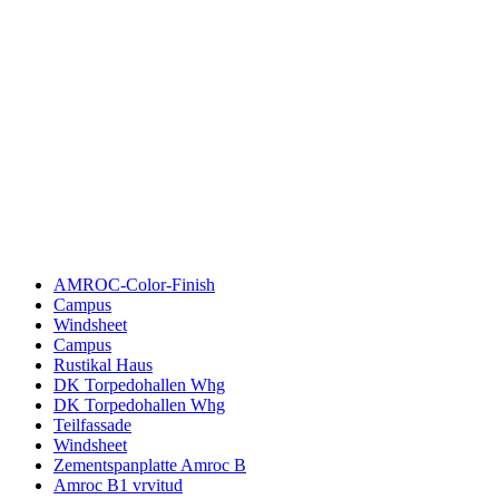
AMROC-Color-Finish
Campus
Windsheet
Campus
Rustikal Haus
DK Torpedohallen Whg
DK Torpedohallen Whg
Teilfassade
Windsheet
Zementspanplatte Amroc B
Amroc B1 vrvitud