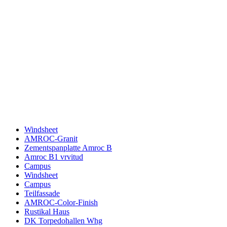
Windsheet
AMROC-Granit
Zementspanplatte Amroc B
Amroc B1 vrvitud
Campus
Windsheet
Campus
Teilfassade
AMROC-Color-Finish
Rustikal Haus
DK Torpedohallen Whg