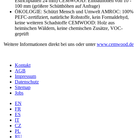
Estrichplatten 24 mm) CEMWOOD: Einbauhöhen von 10 -
100 mm (größere Schütthöhen auf Anfrage)
ÖKOLOGIE: Schützt Mensch und Umwelt AMROC: 100%
PEFC-zertifiziert, natürliche Rohstoffe, kein Formaldehyd,
keine weiteren Schadstoffe CEMWOOD: Holz aus
heimischen Wäldern, keine chemischen Zusätze, VOC-
geprüft
Weitere Informationen direkt bei uns oder unter
www.cemwood.de
Kontakt
AGB
Impressum
Datenschutz
Sitemap
Jobs
EN
FR
ES
IT
CZ
PL
RU