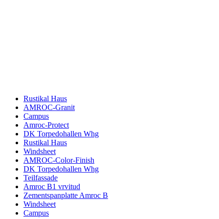
Rustikal Haus
AMROC-Granit
Campus
Amroc-Protect
DK Torpedohallen Whg
Rustikal Haus
Windsheet
AMROC-Color-Finish
DK Torpedohallen Whg
Teilfassade
Amroc B1 vrvitud
Zementspanplatte Amroc B
Windsheet
Campus